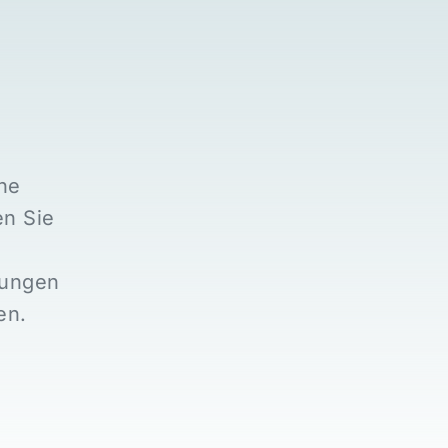
he
en Sie
sungen
en.