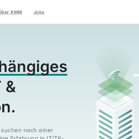
Über KMM
Jobs
bhängiges
 &
n.
 suchen nach einer
ige Erfahrung in IT/TK-